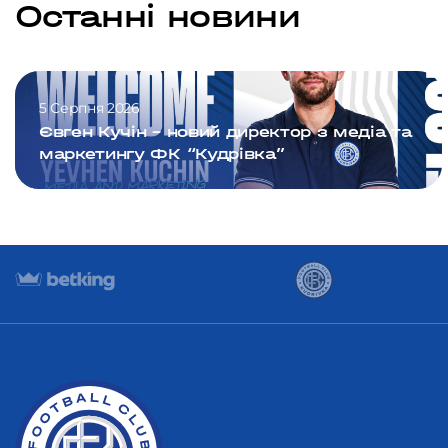
Останні новини
5 Серпня 2026
Євген Кучін – новий директор з медіа та
маркетингу ФК “Кудрівка”