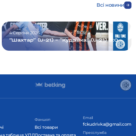
Всі новини
4 Серпня 2026
“Шахтар” (U-21) – “Кудрівка” (U-21) 8:0
Email
Фаншоп
fckudrivka@gmail.com
чі
Всі товари
Пресслужба
на таблиця УПЛ
Доставка та оплата