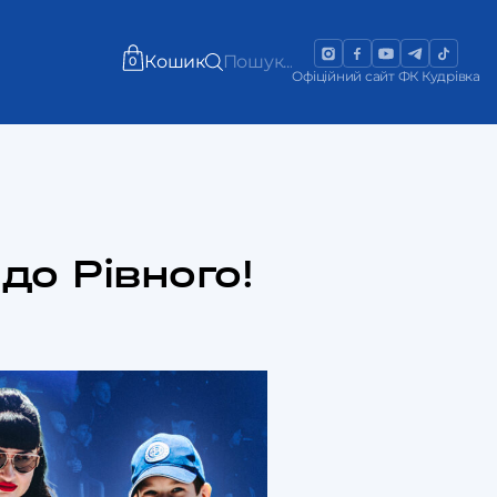
Кошик
Пошук...
0
Офіційний сайт ФК Кудрівка
до Рівного!