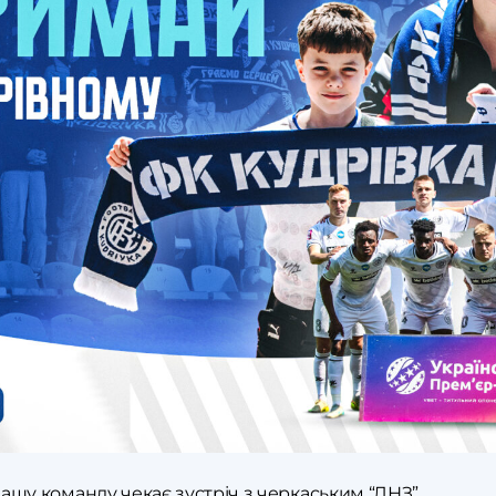
 нашу команду чекає зустріч з черкаським “ЛНЗ”.