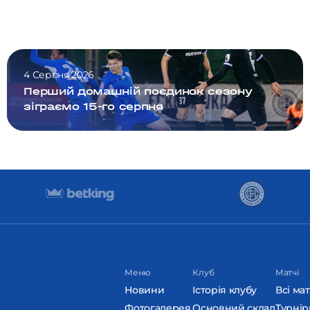
4 Серпня 2026
Перший домашній поєдинок сезону
зіграємо 15-го серпня
Меню
Клуб
Матчі
Новини
Історія клубу
Всі мат
Фотогалерея
Основний склад
Турнір