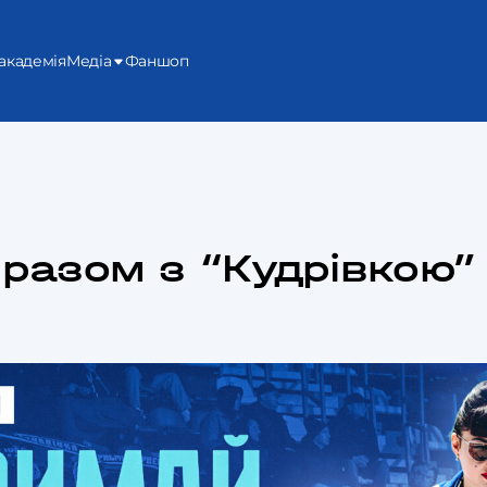
академія
Медіа
Фаншоп
разом з “Кудрівкою” 