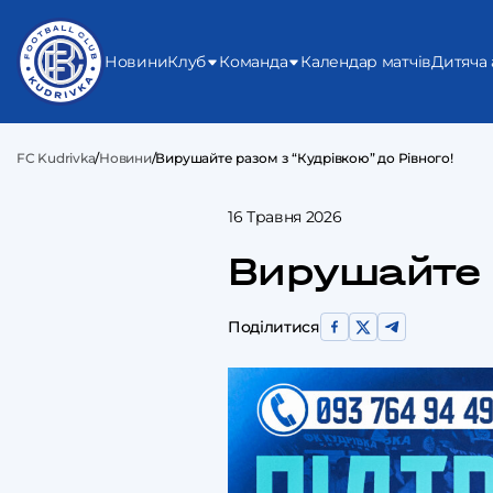
Новини
Клуб
Команда
Календар матчів
Дитяча 
FC Kudrivka
/
Новини
/
Вирушайте разом з “Кудрівкою” до Рівного!
16 Травня 2026
Вирушайте 
Поділитися