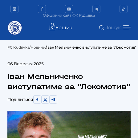
Офіційний сайт ФК Кудрівка
Кошик
Пошук...
0
FC Kudrivka
/
Новини
/
Іван Мельниченко виступатиме за “Локомотив”
06 Вересня 2025
Іван Мельниченко
виступатиме за “Локомотив”
Поділитися