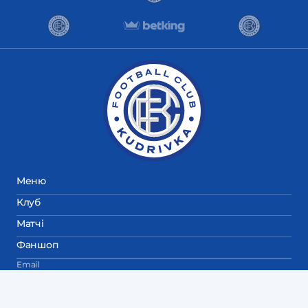
Меню
Клуб
Матчі
Фаншоп
Email
fckudrivka@gmail.com
Пресслужба