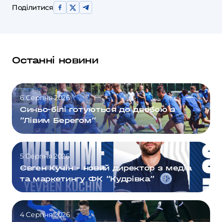
Поділитися
Останні новини
6 Серпня 2026
Синьо-білі готуються до двобою з
“Лівим Берегом”
5 Серпня 2026
Євген Кучін – новий директор з медіа
та маркетингу ФК “Кудрівка”
4 Серпня 2026