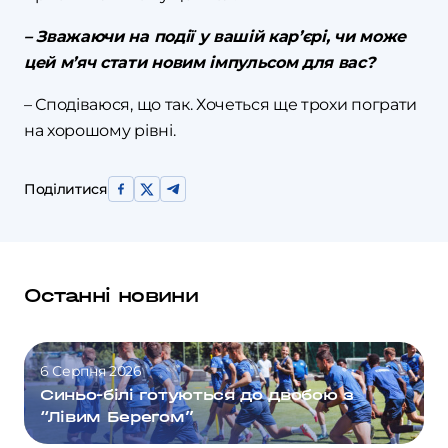
– Зважаючи на події у вашій кар’єрі, чи може
цей м’яч стати новим імпульсом для вас?
– Сподіваюся, що так. Хочеться ще трохи пограти
на хорошому рівні.
Поділитися
Останні новини
6 Серпня 2026
Синьо-білі готуються до двобою з
“Лівим Берегом”