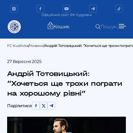
Офіційний сайт ФК Кудрівка
Кошик
Пошук...
0
FC Kudrivka
/
Новини
/
Андрій Тотовицький: “Хочеться ще трохи пограти
27 Вересня 2025
Андрій Тотовицький:
“Хочеться ще трохи пограти
на хорошому рівні”
Поділитися