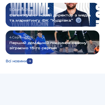
5 Серпня 2026
Євген Кучін – новий директор з медіа
та маркетингу ФК “Кудрівка”
4 Серпня 2026
Перший домашній поєдинок сезону
зіграємо 15-го серпня
Всі новини