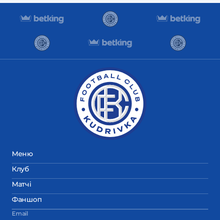
Меню
Клуб
Матчі
Фаншоп
Email