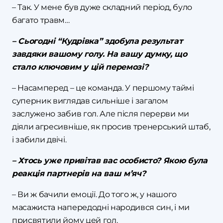
– Так. У мене був дуже складний період, було
багато травм…
– Сьогодні “Кудрівка” здобула результат
завдяки вашому голу. На вашу думку, що
стало ключовим у цій перемозі?
– Насамперед – це команда. У першому таймі
суперник виглядав сильніше і загалом
заслужено забив гол. Але після перерви ми
діяли агресивніше, як просив тренерський штаб,
і забили двічі.
– Хтось уже привітав вас особисто? Якою була
реакція партнерів на ваш м’яч?
– Ви ж бачили емоції. До того ж, у нашого
масажиста напередодні народився син, і ми
присвятили йому цей гол.