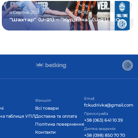
4 Серпня 2026
“Шахтар” (U-21) – “Кудрівка” (U-21) 8:0
Email
Фаншоп
fckudrivka@gmail.com
чі
Всі товари
Пресслужба
на таблиця УПЛ
Доставка та оплата
+38 (063) 641 10 39
Політика повернення
Дитяча академія
Контакти
+38 (098) 850 70 70