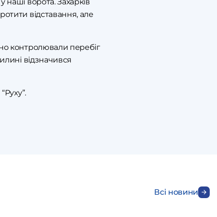
у наші ворота. Захарків
ротити відставання, але
нено контролювали перебіг
вилині відзначився
“Руху”.
Всі новини