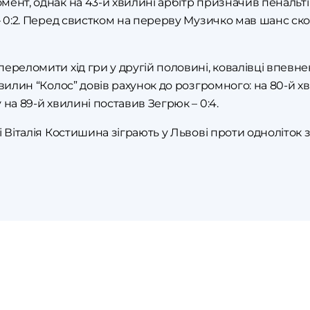
ент, однак на 43-й хвилині арбітр призначив пенальті 
– 0:2. Перед свистком на перерву Музичко мав шанс ско
переломити хід гри у другій половині, ковалівці впев
хвилин “Колос” довів рахунок до розгромного: на 80-й х
 на 89-й хвилині поставив Зегрюк – 0:4.
 Віталія Костишина зіграють у Львові проти одноліток з 