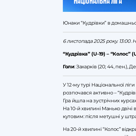
Юнаки “Кудрівки” в домашньо
6 листопада 2025 року. 13:00. 
“Кудрівка” (U-19) – “Колос” (U-
Голи
: Захарків (20; 44, пен.), 
У 12-му турі Національної ліг
розпочався активно – “Кудрів
Гра йшла на зустрічних курсах
На 10-й хвилині Манько двічі 
кутовим: після метушні у шт
На 20-й хвилині “Колос” відкр