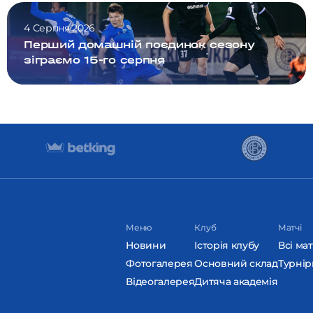
4 Серпня 2026
Перший домашній поєдинок сезону
зіграємо 15-го серпня
Меню
Клуб
Матчі
Новини
Історія клубу
Всі мат
Фотогалерея
Основний склад
Турнір
Відеогалерея
Дитяча академія