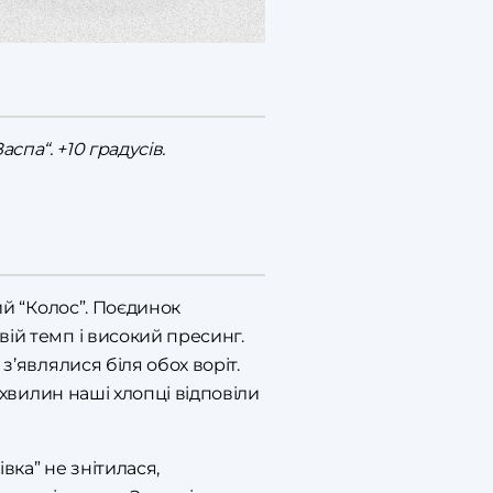
аспа“. +10 градусів.
ий “Колос”. Поєдинок
вій темп і високий пресинг.
з’являлися біля обох воріт.
 хвилин наші хлопці відповіли
вка” не знітилася,