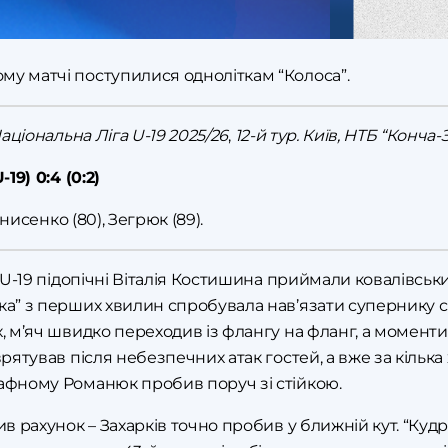
му матчі поступилися одноліткам “Колоса”.
Національна Ліга U-19 2025/26
,
12-й тур. Київ, НТБ “Конча-З
19) 0:4 (0:2)
Денисенко (80), Зегрюк (89).
и U-19 підопічні Віталія Костишина приймали ковалівськ
ка” з перших хвилин спробувала нав’язати супернику с
, м’яч швидко переходив із флангу на фланг, а моменти 
врятував після небезпечних атак гостей, а вже за кілька
рафному Романюк пробив поруч зі стійкою.
ив рахунок – Захарків точно пробив у ближній кут. “Кудрі