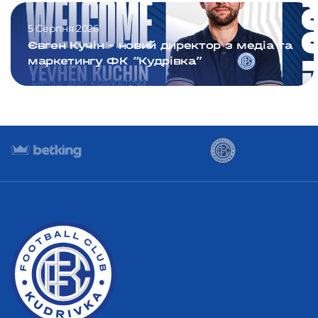
5 Серпня 2026
Євген Кучін – новий директор з медіа та
маркетингу ФК “Кудрівка”