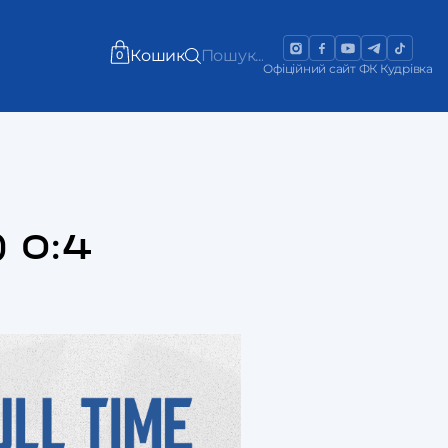
Кошик
Пошук...
0
Офіційний сайт ФК Кудрівка
) 0:4