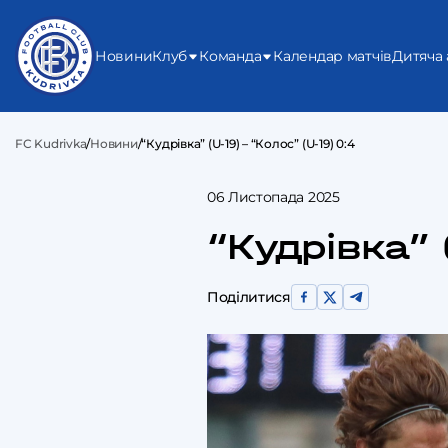
Новини
Клуб
Команда
Календар матчів
Дитяча 
FC Kudrivka
/
Новини
/
“Кудрівка” (U-19) – “Колос” (U-19) 0:4
06 Листопада 2025
“Кудрівка” 
Поділитися