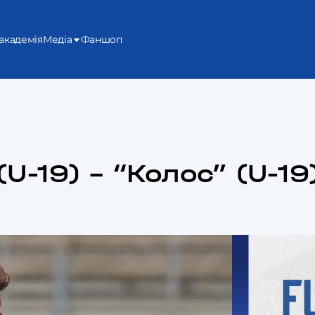
академія
Медіа
Фаншоп
(U-19) – “Колос” (U-19