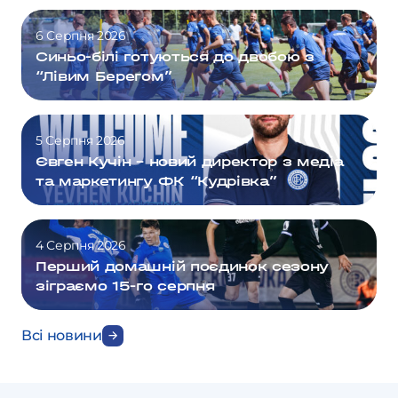
6 Серпня 2026
Синьо-білі готуються до двобою з
“Лівим Берегом”
5 Серпня 2026
Євген Кучін – новий директор з медіа
та маркетингу ФК “Кудрівка”
4 Серпня 2026
Перший домашній поєдинок сезону
зіграємо 15-го серпня
Всі новини