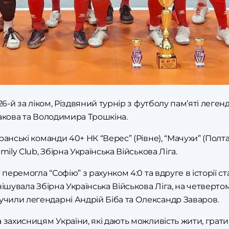
26-й за ліком, Різдвяний турнір з футболу пам’яті леген
дакова та Володимира Трошкіна.
анські команди 40+ НК “Верес” (Рівне), “Мачухи” (Полтава
mily Club, Збірна Українська Військова Ліга.
 перемогла “Софію” з рахунком 4:0 та вдруге в історії 
ішувала Збірна Українська Військова Ліга, на четверто
или легендарні Андрій Біба та Олександр Заваров.
 захисницям України, які дають можливість жити, грати