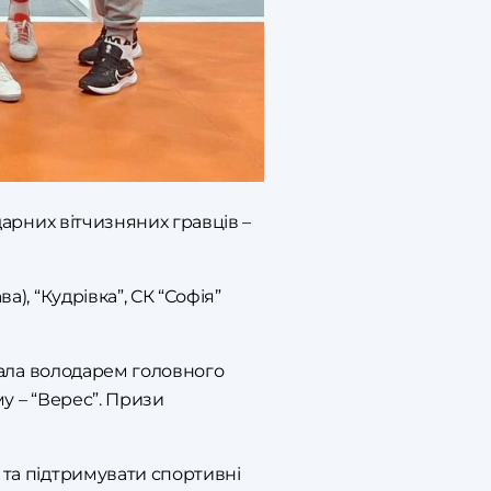
дарних вітчизняних гравців –
), “Кудрівка”, СК “Софія”
стала володарем головного
му – “Верес”. Призи
 та підтримувати спортивні