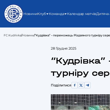
Новини
Клуб
Команда
Календар матчів
Дитяча 
FC Kudrivka
/
Новини
/
“Кудрівка” – переможець Різдвяного турніру сере
28 Грудня 2025
“Кудрівка”
турніру сер
Поділитися