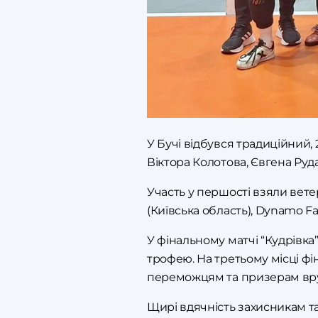
У Бучі відбувся традиційний, 
Віктора Колотова, Євгена Ру
Участь у першості взяли ветер
(Київська область), Dynamo Fa
У фінальному матчі “Кудрівка”
трофею. На третьому місці фін
переможцям та призерам вруч
Щирі вдячність захисникам та