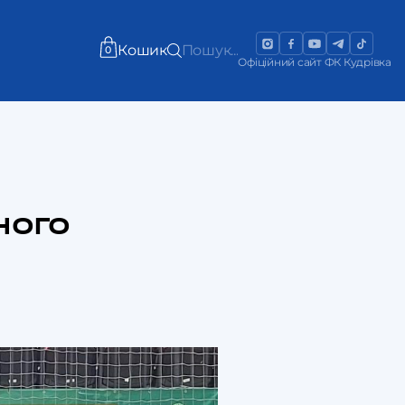
Кошик
Пошук...
0
Офіційний сайт ФК Кудрівка
ного