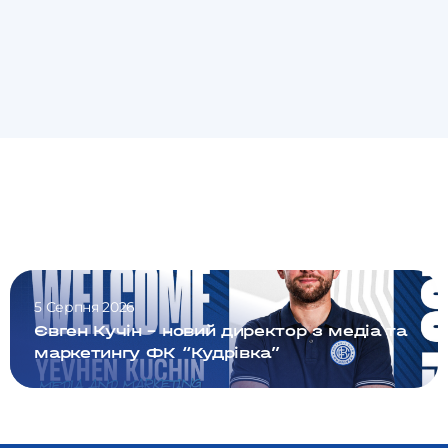
5 Серпня 2026
Євген Кучін – новий директор з медіа та
маркетингу ФК “Кудрівка”