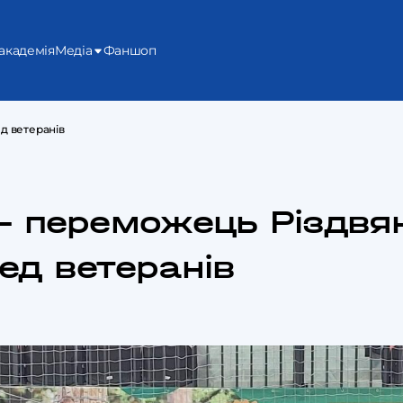
академія
Медіа
Фаншоп
д ветеранів
 – переможець Різдвя
ед ветеранів