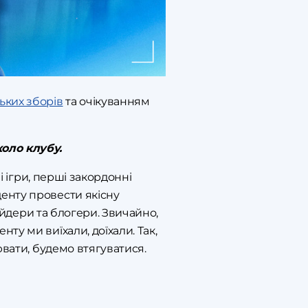
ьких зборів
та очікуванням
оло клубу.
і ігри, перші закордонні
енту провести якісну
сайдери та блогери. Звичайно,
у ми виїхали, доїхали. Так,
ювати, будемо втягуватися.