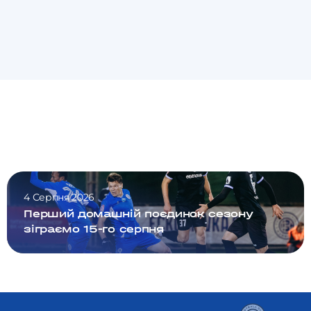
4 Серпня 2026
Перший домашній поєдинок сезону
зіграємо 15-го серпня