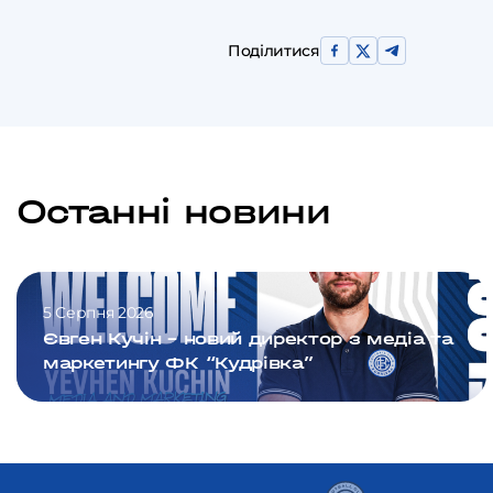
Поділитися
Останні новини
5 Серпня 2026
Євген Кучін – новий директор з медіа та
маркетингу ФК “Кудрівка”