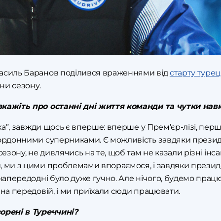
Василь Баранов поділився враженнями від
старту турец
ини сезону.
кажіть про останні дні життя команди та чутки навк
вка”, завжди щось є вперше: вперше у Прем’єр-лізі, перш
кордонними суперниками. Є можливість завдяки презид
сезону, не дивлячись на те, щоб там не казали різні ін
 ми з цими проблемами впораємося, і завдяки президент
 напередодні було дуже гучно. Але нічого, будемо прац
 на передовій, і ми приїхали сюди працювати.
орені в Туреччині?