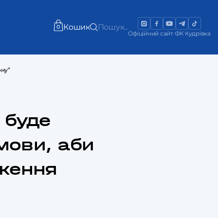
Кошик
Пошук...
0
Офіційний сайт ФК Кудрівка
ону”
 буде
мови, аби
ження