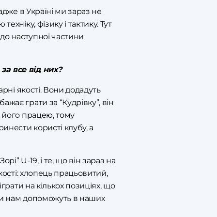
адже в Україні ми зараз не
ехніку, фізику і тактику. Тут
ь до наступної частини
за все від них?
арні якості. Вони додадуть
жає грати за “Кудрівку”, він
і його працею, тому
ринести користі клубу, а
рі” U-19, і те, що він зараз на
якості: хлопець працьовитий,
іграти на кількох позиціях, що
они нам допоможуть в наших