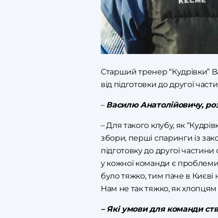
Старший тренер “Кудрівки” 
від підготовки до другої част
–
Василю Анатолійовичу, роз
– Для такого клубу, як “Кудрі
збори, перші спаринги із за
підготовку до другої частини 
у кожної команди є проблеми,
було тяжко, тим паче в Києві
Нам не так тяжко, як хлопцям
– Які умови для команди ств