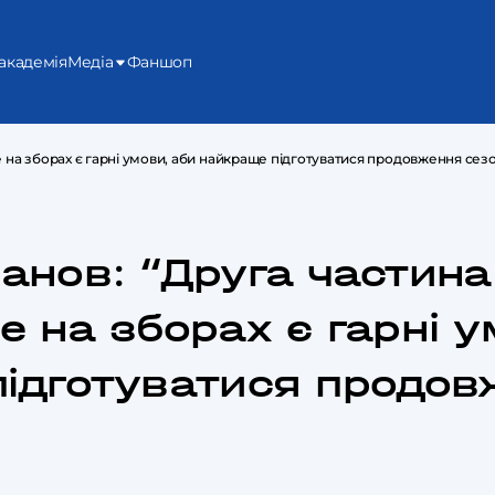
академія
Медіа
Фаншоп
 на зборах є гарні умови, аби найкраще підготуватися продовження сез
анов: “Друга частина
е на зборах є гарні у
ідготуватися продов