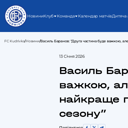
Новини
Клуб
Команда
Календар матчів
Дитяча 
FC Kudrivka
/
Новини
/
Василь Баранов: “Друга частина буде важкою, але
13 Січня 2026
Василь Бар
важкою, ал
найкраще п
сезону”
Поділитися