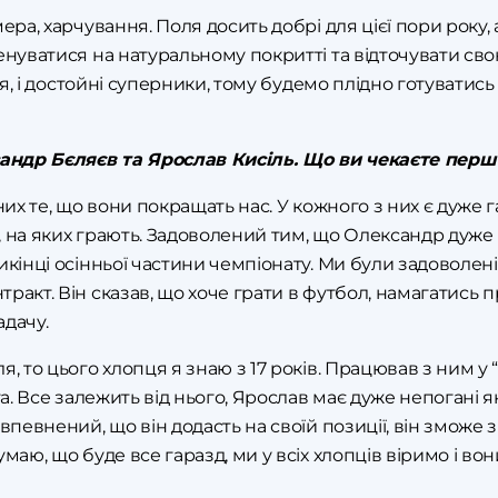
ера, харчування. Поля досить добрі для цієї пори року, 
нуватися на натуральному покритті та відточувати свою т
оля, і достойні суперники, тому будемо плідно готуватис
сандр Бєляєв та Ярослав Кисіль. Що ви чекаєте перш 
них те, що вони покращать нас. У кожного з них є дуже г
 на яких грають. Задоволений тим, що Олександр дуже ба
икінці осінньої частини чемпіонату. Ми були задоволен
ракт. Він сказав, що хоче грати в футбол, намагатись п
адачу.
 то цього хлопця я знаю з 17 років. Працював з ним у “Зо
та. Все залежить від нього, Ярослав має дуже непогані 
впевнений, що він додасть на своїй позиції, він зможе з
умаю, що буде все гаразд, ми у всіх хлопців віримо і в