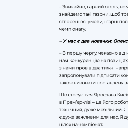
– Звичайно, гарний отель, ном
знайдемо такі газони, щоб тре
створені всі умови, і гарні п
чемпіонату.
– У нас є два новачки: Олек
– В першу чергу, чекаємо від 
нам конкуренцію на позиціях,
з нами провів два тижні напр
запропонували підписати конт
також виконати поставлену з
Що стосується Ярослава Кисіля,
в Прем’єр-лізі – це його робо
технічний, дуже мобільний. Я 
є дуже важливим для нас. Я д
цілях на чемпіонат.