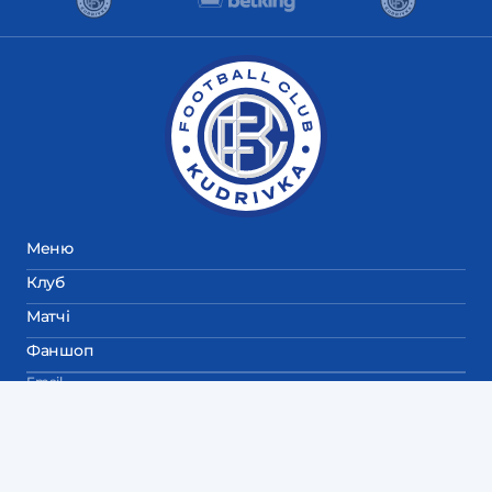
Меню
Клуб
Матчі
Фаншоп
Email
fckudrivka@gmail.com
Пресслужба
+38 (063) 641 10 39
Дитяча академія