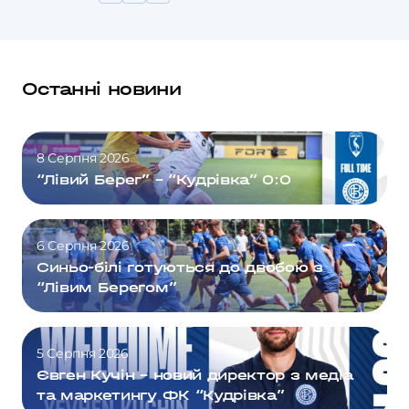
Останні новини
8 Серпня 2026
“Лівий Берег” – “Кудрівка” 0:0
6 Серпня 2026
Синьо-білі готуються до двобою з
“Лівим Берегом”
5 Серпня 2026
Євген Кучін – новий директор з медіа
та маркетингу ФК “Кудрівка”