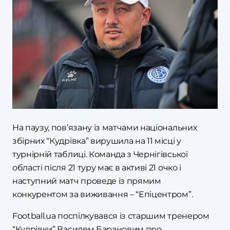
На паузу, пов’язану із матчами національних
збірних “Кудрівка” вирушила на 11 місці у
турнірній таблиці. Команда з Чернігівської
області після 21 туру має в активі 21 очко і
наступний матч проведе із прямим
конкурентом за виживання – “Епіцентром”.
Football.ua поспілкувався із старшим тренером
“Кудрівки” Василем Барановим про