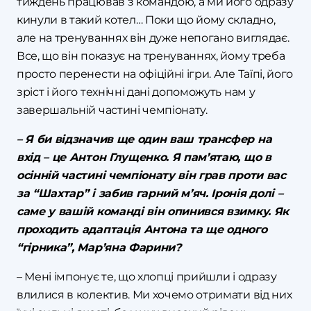
тиждень працював з командою, а ми його одразу
кинули в такий котел… Поки що йому складно,
але на тренуваннях він дуже непогано виглядає.
Все, що він показує на тренуваннях, йому треба
просто перенести на офіційні ігри. Але Таїпі, його
зріст і його технічні дані допоможуть нам у
завершальній частині чемпіонату.
– Я би відзначив ще один ваш трансфер на
вхід – це Антон Глущенко. Я пам’ятаю, що в
осінній частині чемпіонату він грав проти вас
за “Шахтар” і забив гарний м’яч. Іронія долі –
саме у вашій команді він опинився взимку. Як
проходить адаптація Антона та ще одного
“гірника”, Мар’яна Фарини?
– Мені імпонує те, що хлопці прийшли і одразу
влилися в колектив. Ми хочемо отримати від них