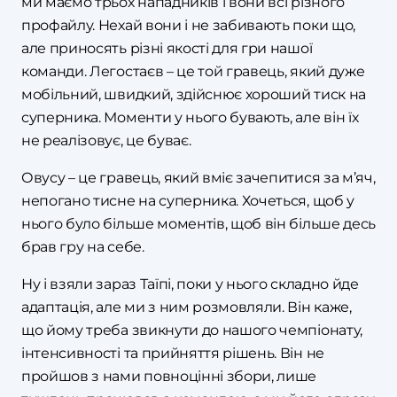
ми маємо трьох нападників і вони всі різного
профайлу. Нехай вони і не забивають поки що,
але приносять різні якості для гри нашої
команди. Легостаєв – це той гравець, який дуже
мобільний, швидкий, здійснює хороший тиск на
суперника. Моменти у нього бувають, але він їх
не реалізовує, це буває.
Овусу – це гравець, який вміє зачепитися за м’яч,
непогано тисне на суперника. Хочеться, щоб у
нього було більше моментів, щоб він більше десь
брав гру на себе.
Ну і взяли зараз Таїпі, поки у нього складно йде
адаптація, але ми з ним розмовляли. Він каже,
що йому треба звикнути до нашого чемпіонату,
інтенсивності та прийняття рішень. Він не
пройшов з нами повноцінні збори, лише