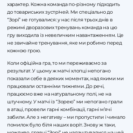
характер. Кожна команда по-різному підходить
до товариських зустрічей. Ми спеціально до
“Зорі” не готувалися: у нас після трьох днів в
режимі дворазових тренувань команда на цю
гру виходила із невеличким навантаженням. Це
не звичайне тренування, яке ми робимо перед
кожною грою.
Коли офіційна гра, то ми переживаємо за
результат. У цьому ж матчі хлопці непогано
показали себе в деяких моментах, над якими ми
працювали останніми тижнями. До речі,
працюємо вже на натуральному полі, не на
штучному. У матчі із “Зорею” ми непогано грали
в атаці, провели гарні комбінації, гарні м’ячі
забили. Але з негативу – ми пропустили і чимало
помилок було біля наших воріт. Знову ж таки,
можливо, гравці “Зорі” не налаштувалися на цей