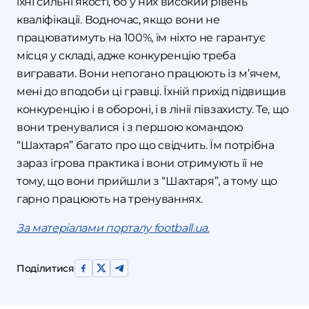
їхні сильні якості, бо у них високий рівень
кваліфікації. Водночас, якщо вони не
працюватимуть на 100%, їм ніхто не гарантує
місця у складі, адже конкуренцію треба
вигравати. Вони непогано працюють із м’ячем,
мені до вподоби ці гравці. Їхній прихід підвищив
конкуренцію і в обороні, і в лінії півзахисту. Те, що
вони тренувалися і з першою командою
“Шахтаря” багато про що свідчить. Їм потрібна
зараз ігрова практика і вони отримують її не
тому, що вони прийшли з “Шахтаря”, а тому що
гарно працюють на тренуваннях.
За матеріалами порталу football.ua.
Поділитися