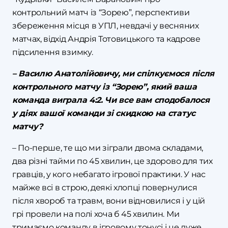
контрольний матч із “Зорею”, перспективи
збереження місця в УПЛ, невдачі у весняних
матчах, відхід Андрія Тотовицького та кадрове
підсилення взимку.
– Василю Анатолійовичу, ми спілкуємося після
контрольного матчу із “Зорею”, який ваша
команда виграла 4:2. Чи все вам сподобалося
у діях вашої команди зі скидкою на статус
матчу?
– По-перше, те що ми зіграли двома складами,
два різні тайми по 45 хвилин, це здорово для тих
гравців, у кого небагато ігрової практики. У нас
майже всі в строю, деякі хлопці повернулися
після хвороб та травм, вони відновилися і у цій
грі провели на полі хоча б 45 хвилин. Ми
тримаємо команду в ігровому тонусі і це дуже