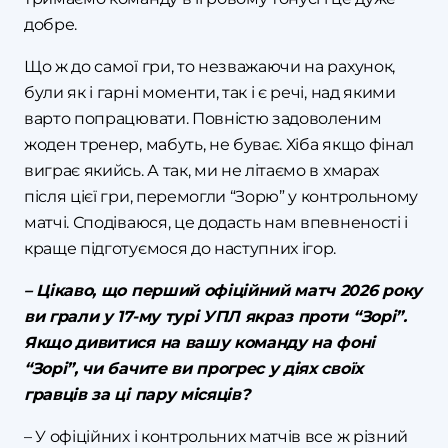
добре.
Що ж до самої гри, то незважаючи на рахунок,
були як і гарні моменти, так і є речі, над якими
варто попрацювати. Повністю задоволеним
жоден тренер, мабуть, не буває. Хіба якщо фінал
виграє якийсь. А так, ми не літаємо в хмарах
після цієї гри, перемогли “Зорю” у контрольному
матчі. Сподіваюся, це додасть нам впевненості і
краще підготуємося до наступних ігор.
– Цікаво, що перший офіційний матч 2026 року
ви грали у 17-му турі УПЛ якраз проти “Зорі”.
Якщо дивитися на вашу команду на фоні
“Зорі”, чи бачите ви прогрес у діях своїх
гравців за ці пару місяців?
– У офіційних і контрольних матчів все ж різний