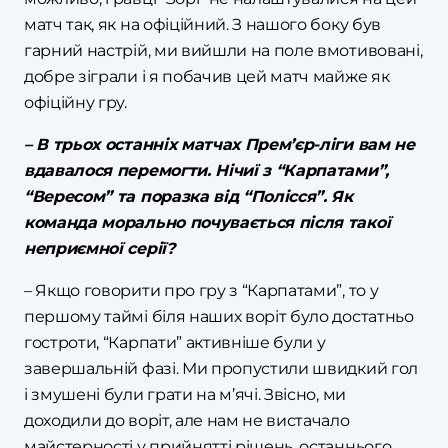
матч так, як на офіційний. З нашого боку був
гарний настрій, ми вийшли на поле вмотивовані,
добре зіграли і я побачив цей матч майже як
офіційну гру.
– В трьох останніх матчах Прем’єр-ліги вам не
вдавалося перемогти. Нічиї з “Карпатами”,
“Вересом” та поразка від “Полісся”. Як
команда морально почувається після такої
неприємної серії?
– Якщо говорити про гру з “Карпатами”, то у
першому таймі біля наших воріт було достатньо
гостроти, “Карпати” активніше були у
завершальній фазі. Ми пропустили швидкий гол
і змушені були грати на м’ячі. Звісно, ми
доходили до воріт, але нам не вистачало
майстерності у прийнятті рішень, останнього