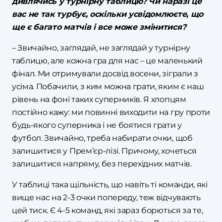
дивлячись у турнірну таблицю? Чи наразі це
вас не так турбує, оскільки усвідомлюєте, що
ще є багато матчів і все може змінитися?
– Звичайно, заглядай, не заглядай у турнірну
таблицю, але кожна гра для нас – це маленький
фінал. Ми отримували досвід восени, зіграли з
усіма. Побачили, з ким можна грати, яким є наш
рівень на фоні таких суперників. Я хлопцям
постійно кажу: ми повинні виходити на гру проти
будь-якого суперника і не боятися грати у
футбол. Звичайно, треба набирати очки, щоб
залишитися у Прем’єр-лізі. Причому, хочеться
залишитися напряму, без перехідних матчів.
У таблиці така щільність, що навіть ті команди, які
вище нас на 2-3 очки попереду, теж відчувають
цей тиск. Є 4-5 команд, які зараз борються за те,