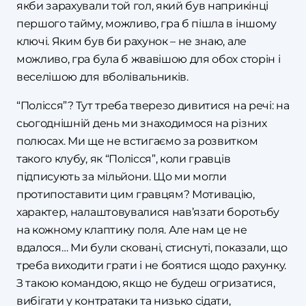
якби зарахували той гол, який був наприкінці
першого тайму, можливо, гра б пішла в іншому
ключі. Яким був би рахунок – не знаю, але
можливо, гра була б жвавішою для обох сторін і
веселішою для вболівальників.
“Полісся”? Тут треба тверезо дивитися на речі: на
сьогоднішній день ми знаходимося на різних
полюсах. Ми ще не встигаємо за розвитком
такого клубу, як “Полісся”, коли гравців
підписують за мільйони. Що ми могли
протипоставити цим гравцям? Мотивацію,
характер, налаштовувалися нав’язати боротьбу
на кожному клаптику поля. Але нам це не
вдалося… Ми були сковані, стиснуті, показали, що
треба виходити грати і не боятися щодо рахунку.
З такою командою, якщо не будеш огризатися,
вибігати у контратаки та низько сідати,