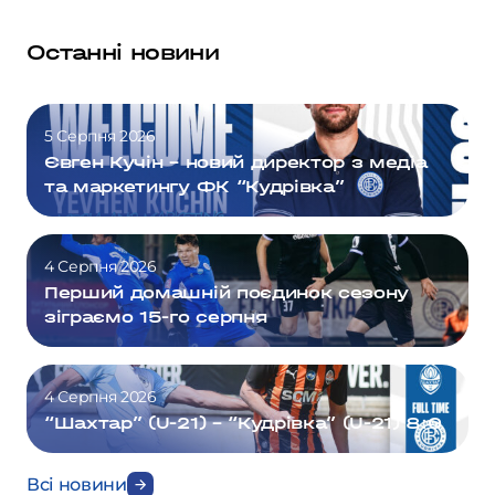
Останні новини
5 Серпня 2026
Євген Кучін – новий директор з медіа
та маркетингу ФК “Кудрівка”
4 Серпня 2026
Перший домашній поєдинок сезону
зіграємо 15-го серпня
4 Серпня 2026
“Шахтар” (U-21) – “Кудрівка” (U-21) 8:0
Всі новини