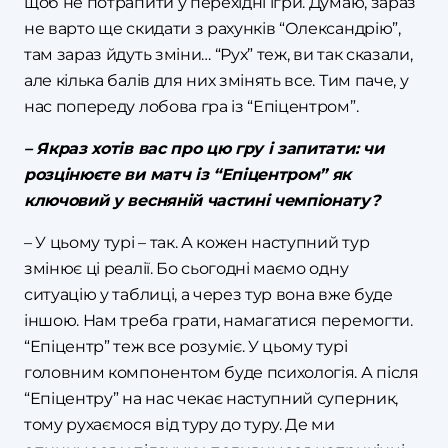
щоб не потрапити у перехідні ігри. Думаю, зараз
не варто ще скидати з рахунків “Олександрію”,
там зараз йдуть зміни… “Рух” теж, ви так сказали,
але кілька балів для них змінять все. Тим паче, у
нас попереду лобова гра із “Епіцентром”.
– Якраз хотів вас про цю гру і запитати: чи
розцінюєте ви матч із “Епіцентром” як
ключовий у весняній частині чемпіонату?
– У цьому турі – так. А кожен наступний тур
змінює ці реалії. Бо сьогодні маємо одну
ситуацію у таблиці, а через тур вона вже буде
іншою. Нам треба грати, намагатися перемогти.
“Епіцентр” теж все розуміє. У цьому турі
головним компонентом буде психологія. А після
“Епіцентру” на нас чекає наступний суперник,
тому рухаємося від туру до туру. Де ми