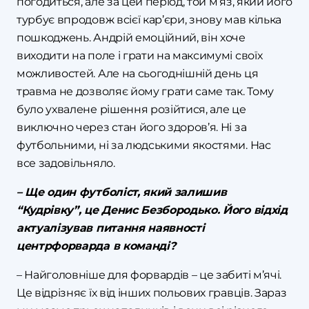
погодиться, але за цей період, той м’яз, який його
турбує впродовж всієї кар’єри, знову мав кілька
пошкоджень. Андрій емоційний, він хоче
виходити на поле і грати на максимумі своїх
можливостей. Але на сьогоднішній день ця
травма не дозволяє йому грати саме так. Тому
було ухвалене рішення розійтися, але це
виключно через стан його здоров’я. Ні за
футбольними, ні за людськими якостями. Нас
все задовільняло.
– Ще один футболіст, який залишив
“Кудрівку”, це Денис Безбородько. Його відхід
актуалізував питання наявності
центрфорварда в команді?
– Найголовніше для форвардів – це забиті м’ячі.
Це відрізняє їх від інших польових гравців. Зараз