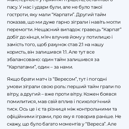
пасу. У нас і удари були, але не було такої
гостроти, яку мали “Карпати”. Другий тайм
показав, що ми дуже гарно зіграли і навіть могли
перемогти. Нещасний випадок: гравець “Карпат”
добіг до кінця, м’яч влучив йому у потилицю і
замість того, щоб рахунок став 2:1 на нашу
користь, він залишився 1:1. Але тут все
збалансовано: один тайм залишився за
“Карпатами”, один – за нами.
Якщо брати матч із “Вересом”, тут і погодні
умови зіграли свою роль: перший тайм грали по
вітру, а другий – вже проти вітру. Кожен боявся
помилитися, мав свій вплив і психологічний
тиск. Ось це і є та різниця між контрольними та
офіційними іграми, про яку я говорив раніше. Не
скажу, що було багато моментів у “Вереса”. Але