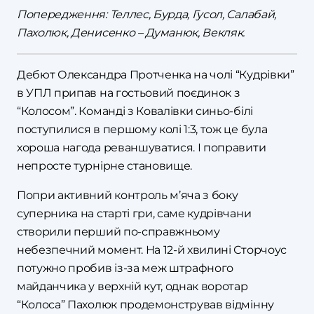
Попередження: Теллес, Бурда, Гусол, Салабай,
Пахолюк, Денисенко – Думанюк, Векляк.
Дебют Олександра Протченка на чолі “Кудрівки”
в УПЛ припав на гостьовий поєдинок з
“Колосом”. Команді з Ковалівки синьо-білі
поступилися в першому колі 1:3, тож це була
хороша нагода реваншуватися. І поправити
непросте турнірне становище.
Попри активний контроль м’яча з боку
суперника на старті гри, саме кудрівчани
створили перший по-справжньому
небезпечний момент. На 12-й хвилині Сторчоус
потужно пробив із-за меж штрафного
майданчика у верхній кут, однак воротар
“Колоса” Пахолюк продемонстрував відмінну