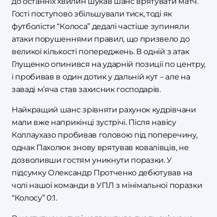
до останніх хвилин шукав шанс врятувати матч.
Гості поступово збільшували тиск, тоді як
футболісти “Колоса” дедалі частіше зупиняли
атаки порушеннями правил, що призвело до
великої кількості попереджень. В одній з атак
Глущенко опинився на ударній позиції по центру,
і пробивав в один дотик у дальній кут – але на
заваді м’яча став захисник господарів.
Найкращий шанс зрівняти рахунок кудрівчани
мали вже наприкінці зустрічі. Після навісу
Коллаухазо пробивав головою під поперечину,
однак Пахолюк знову врятував ковалівців, не
дозволивши гостям уникнути поразки. У
підсумку Олександр Протченко дебютував на
чолі нашої команди в УПЛ з мінімальної поразки
“Колосу” 0:1.