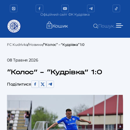
Офіційний сайт ФК Кудрівка
Кошик
Пошук...
0
FC Kudrivka
/
Новини
/
“Колос” – “Кудрівка” 1:0
08 Травня 2026
“Колос” – “Кудрівка” 1:0
Поділитися