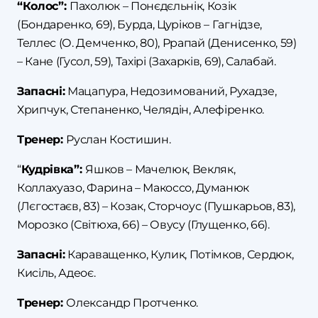
“Колос”:
Пахолюк – Понєдєльнік, Козік
(Бондаренко, 69), Бурда, Цуріков – Гагнідзе,
Теллес (О. Демченко, 80), Ррапай (Денисенко, 59)
– Кане (Гусол, 59), Тахірі (Захарків, 69), Салабай.
Запасні:
Мацапура, Недозимований, Рухадзе,
Хрипчук, Степаненко, Челядін, Алефіренко.
Тренер:
Руслан Костишин.
“
Кудрівка”:
Яшков – Мачелюк, Векляк,
Коллахуазо, Фарина – Макоссо, Думанюк
(Лєгостаєв, 83) – Козак, Сторчоус (Пушкарьов, 83),
Морозко (Світюха, 66) – Овусу (Глущенко, 66).
Запасні:
Караващенко, Кулик, Потімков, Сердюк,
Кисіль, Адеоє.
Тренер:
Олександр Протченко.