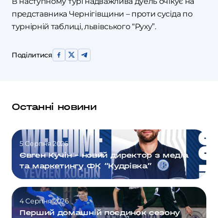
В наступному турі надважлива дуель очікує на
представника Чернігівщини – проти сусіда по
турнірній таблиці, львівського “Руху”.
Поділитися
Останні новини
5 Серпня 2026
Євген Кучін – новий директор з медіа
та маркетингу ФК “Кудрівка”
4 Серпня 2026
Перший домашній поєдинок сезону