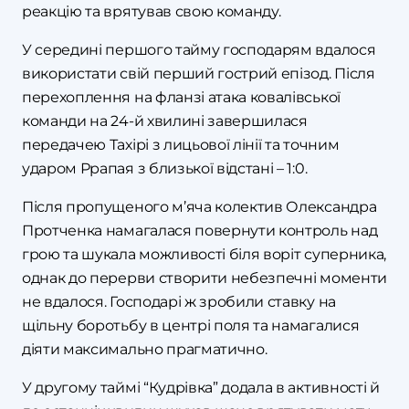
реакцію та врятував свою команду.
У середині першого тайму господарям вдалося
використати свій перший гострий епізод. Після
перехоплення на фланзі атака ковалівської
команди на 24-й хвилині завершилася
передачею Тахірі з лицьової лінії та точним
ударом Ррапая з близької відстані – 1:0.
Після пропущеного м’яча колектив Олександра
Протченка намагалася повернути контроль над
грою та шукала можливості біля воріт суперника,
однак до перерви створити небезпечні моменти
не вдалося. Господарі ж зробили ставку на
щільну боротьбу в центрі поля та намагалися
діяти максимально прагматично.
У другому таймі “Кудрівка” додала в активності й