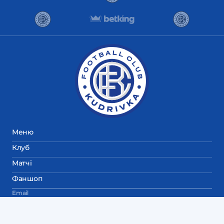
Меню
Клуб
Матчі
Фаншоп
Email
fckudrivka@gmail.com
Пресслужба