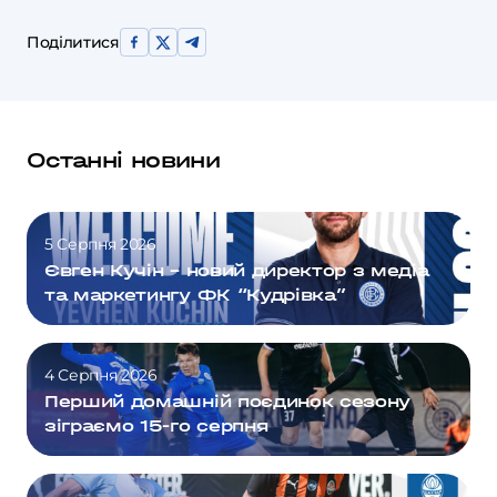
Поділитися
Останні новини
5 Серпня 2026
Євген Кучін – новий директор з медіа
та маркетингу ФК “Кудрівка”
4 Серпня 2026
Перший домашній поєдинок сезону
зіграємо 15-го серпня