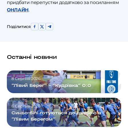
придбати перепустки додатково за посиланням
ОНЛАЙН
.
Поділитися
Останні новини
8 Серпня 2026
“Лівий Берег” – “Кудрівка” 0:0
6 Серпня 2026
Синьо-білі готуються до двобою з
“Лівим Берегом”