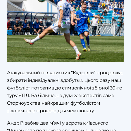
Атакувальний півзахисник “Кудрівки” продовжує
збирати індивідуальні здобутки. Цього разу наш
футболіст потрапив до символічної збірної 30-го
туру УПЛ. Ба більше, на думку експертів саме
Сторчоус став найкращим футболістом
заключного ігрового дня чемпіонату.
Андрій забив два мʼячі у ворота київського
“Динамо” та подарував своїй команді надію на