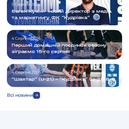
5 Серпня 2026
Євген Кучін – новий директор з медіа
та маркетингу ФК “Кудрівка”
4 Серпня 2026
Перший домашній поєдинок сезону
зіграємо 15-го серпня
4 Серпня 2026
“Шахтар” (U-21) – “Кудрівка” (U-21) 8:0
Всі новини