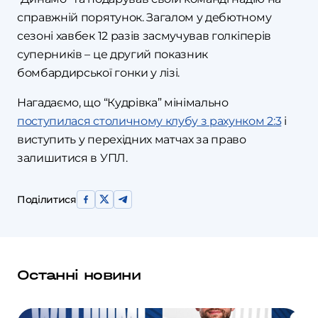
справжній порятунок. Загалом у дебютному
сезоні хавбек 12 разів засмучував голкіперів
суперників – це другий показник
бомбардирської гонки у лізі.
Нагадаємо, що “Кудрівка” мінімально
поступилася столичному клубу з рахунком 2:3
і
виступить у перехідних матчах за право
залишитися в УПЛ.
Поділитися
Останні новини