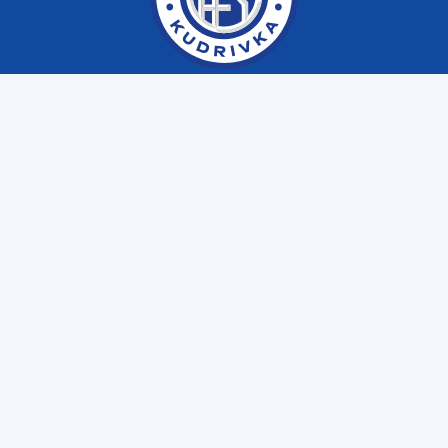
Меню
Клуб
Матчі
Фаншоп
Email
fckudrivka@gmail.com
Пресслужба
+38 (063) 641 10 39
Дитяча академія
+38 (098) 850 70 70
Copyright © Футбольний клуб “Кудрівка” с. Кудрівка