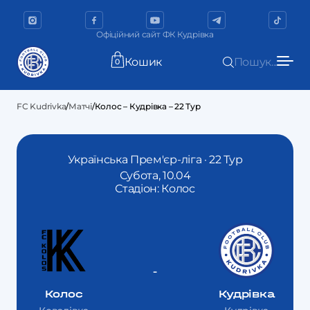
Офіційний сайт ФК Кудрівка
Кошик
Пошук...
0
FC Kudrivka
/
Матчі
/
Колос – Кудрівка – 22 Тур
Українська Прем'єр-ліга · 22 Тур
Субота, 10.04
Стадіон: Колос
-
Колос
Кудрівка