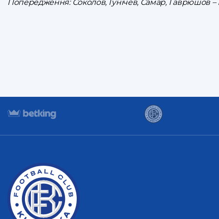
Попередження: Соколов, Гунічев, Самар, Гаврюшов –