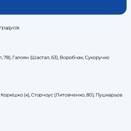
градусів.
, 78), Галоян (Шастал, 63), Воробчак, Сухоручко
 Коркішко (к), Сторчоус (Литовченко, 80), Пушкарьов