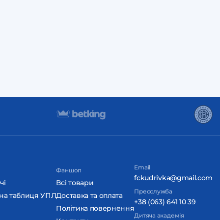
Email
Фаншоп
fckudrivka@gmail.com
чі
Всі товари
Пресслужба
на таблиця УПЛ
Доставка та оплата
+38 (063) 641 10 39
Політика повернення
Дитяча академія