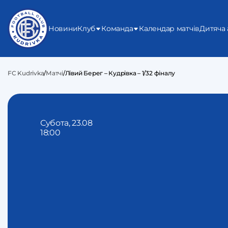
Новини
Клуб
Команда
Календар матчів
Дитяча 
FC Kudrivka
/
Матчі
/
Лівий Берег – Кудрівка – 1/32 фіналу
Субота, 23.08
18:00