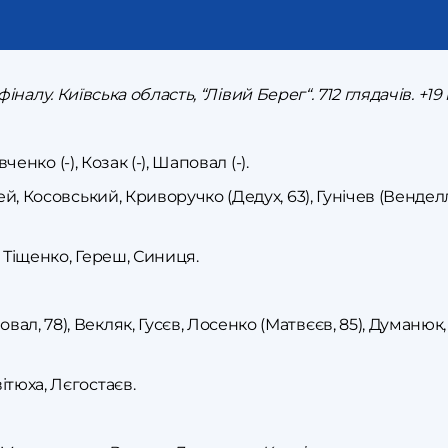
 фіналу. Київська область, “Лівий Берег“. 712 глядачів. +19 
ченко (-), Козак (-), Шаповал (-).
ей, Косовський, Криворучко (Дедух, 63), Гунічев (Венделл
 Тіщенко, Гереш, Синиця.
л, 78), Векляк, Гусєв, Лосенко (Матвєєв, 85), Думанюк,
тюха, Лєгостаєв.