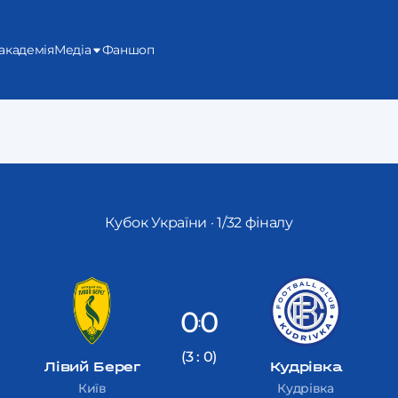
академія
Медіа
Фаншоп
Кубок України · 1/32 фіналу
0
0
:
(3 : 0)
Лівий Берег
Кудрівка
Київ
Кудрівка