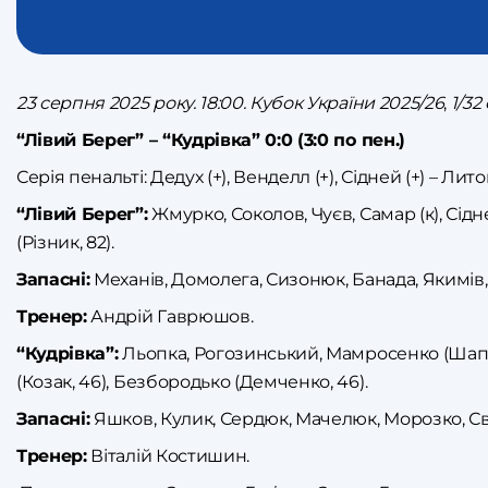
23 серпня 2025 року. 18:00. Кубок України 2025/26
,
1/32
“Лівий Берег” – “Кудрівка” 0:0 (3:0 по пен.)
Серія пенальті: Дедух (+), Венделл (+), Сідней (+) – Литов
“Лівий Берег”:
Жмурко, Соколов, Чуєв, Самар (к), Сідн
(Різник, 82).
Запасні:
Механів, Домолега, Сизонюк, Банада, Якимів,
Тренер:
Андрій Гаврюшов.
“Кудрівка”:
Льопка, Рогозинський, Мамросенко (Шапова
(Козак, 46), Безбородько (Демченко, 46).
Запасні:
Яшков, Кулик, Сердюк, Мачелюк, Морозко, Сві
Тренер:
Віталій Костишин.