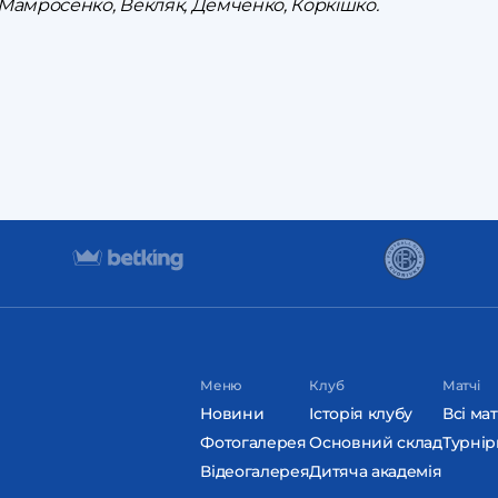
 Мамросенко, Векляк, Демченко, Коркішко.
Меню
Клуб
Матчі
Новини
Історія клубу
Всі мат
Фотогалерея
Основний склад
Турнір
Відеогалерея
Дитяча академія