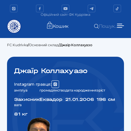
Офіційний сайт ФК Кудрівка
Кошик
Пошук...
0
FC Kudrivka
/
Основний склад
/
Джаїр Коллахуазо
Джаїр Коллахуазо
Instagram гравця:
амплуа
громадянство
дата народження
зріст
Захисник
Еквадор
21.01.2006
196 см
вага
81 кг