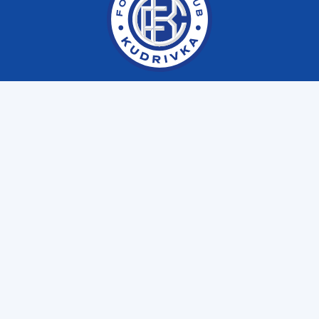
Меню
Клуб
Матчі
Фаншоп
Email
fckudrivka@gmail.com
Пресслужба
+38 (063) 641 10 39
Дитяча академія
+38 (098) 850 70 70