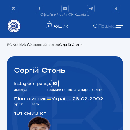
Офіційний сайт ФК Кудрівка
Кошик
Пошук...
0
FC Kudrivka
/
Основний склад
/
Сергій Стень
Сергій Стень
Instagram гравця:
амплуа
громадянство
дата народження
Півзахисник
Україна
26.02.2002
зріст
вага
181 см
73 кг