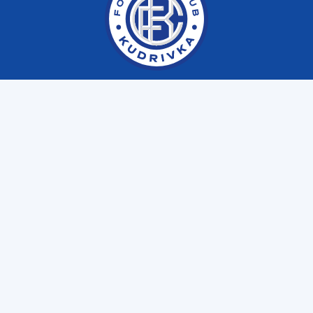
Меню
Клуб
Матчі
Фаншоп
Email
fckudrivka@gmail.com
Пресслужба
+38 (063) 641 10 39
Дитяча академія
+38 (098) 850 70 70