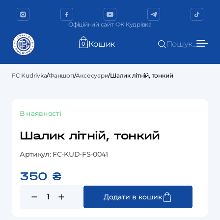
Офіційний сайт ФК Кудрівка
Кошик
Пошук...
0
FC Kudrivka
/
Фаншоп
/
Аксесуари
/
Шалик літній, тонкий
В наявності
Шалик літній, тонкий
Артикул: FC-KUD-FS-0041
350
₴
Шалик
Додати в кошик
літній,