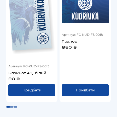
товар
має
кілька
варіантів.
Параметри
Артикул:
FC-KUD-FS-0018
можна
Прапор
вибрати
850
₴
на
А
сторінці
товару
Артикул:
FC-KUD-FS-0013
Блокнот А5, білий
90
₴
Придбати
Придбати