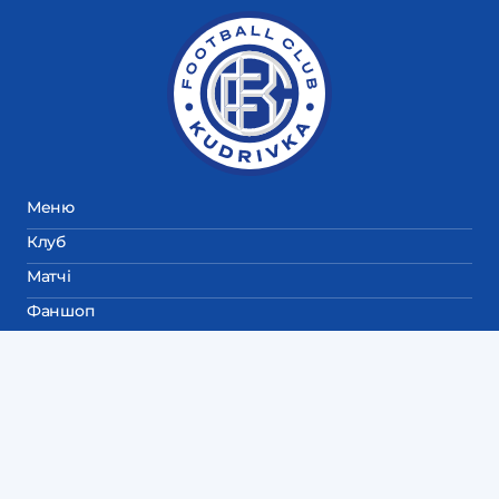
Меню
Клуб
Матчі
Фаншоп
Email
fckudrivka@gmail.com
Пресслужба
+38 (063) 641 10 39
Дитяча академія
+38 (098) 850 70 70