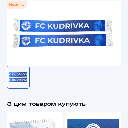
тонкий
Новинка
кількість
З цим товаром купують
Цей