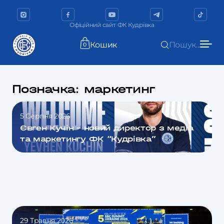
Офіційний сайт ФК Кудрівка
Кошик
Пошук...
0
Позначка:
маркетинг
5 Серпня 2026
Євген Кучін – новий директор з медіа
та маркетингу ФК “Кудрівка”
29 Травня 2026