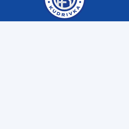
Меню
Клуб
Матчі
Фаншоп
Email
fckudrivka@gmail.com
Пресслужба
+38 (063) 641 10 39
Дитяча академія
+38 (098) 850 70 70
Copyright © Футбольний клуб “Кудрівка” с. Кудрівка