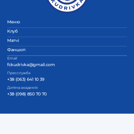
Меню
Клуб
Матчі
Фаншоп
Email
fckudrivka@gmail.com
Пресслужба
+38 (063) 641 10 39
Дитяча академія
+38 (098) 850 70 70
Copyright © Футбольний клуб “Кудрівка” с. Кудрівка
Дизайн та розробка