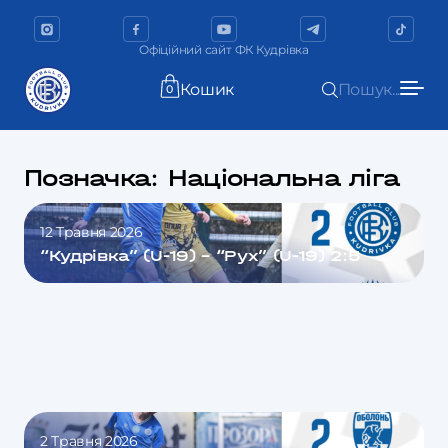
Офіційний сайт ФК Кудрівка
Кошик
Пошук...
0
Позначка:
Національна ліга
12 Травня 2026
“Кудрівка” (U-19) – “Рух” (U-19) 2:5
2 Травня 2026