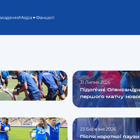
академія
Медіа
Фаншоп
31 Липня 2026
ерегом”
Підопічні Олександр
першого матчу ново
23 Березня 2026
Після короткої пауз