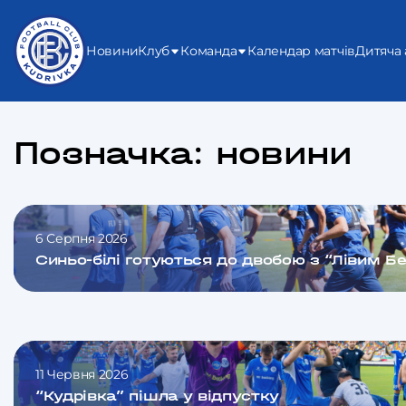
Новини
Клуб
Команда
Календар матчів
Дитяча 
Позначка:
новини
6 Серпня 2026
Синьо-білі готуються до двобою з “Лівим Б
11 Червня 2026
“Кудрівка” пішла у відпустку