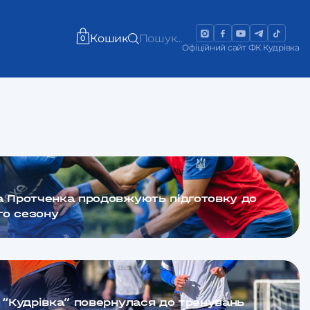
Кошик
Пошук...
0
Офіційний сайт ФК Кудрівка
а Протченка продовжують підготовку до
го сезону
и “Кудрівка” повернулася до тренувань