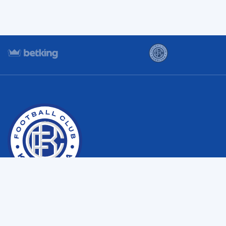
Copyright © Футбольний клуб “Кудрівка” с. Кудрівка