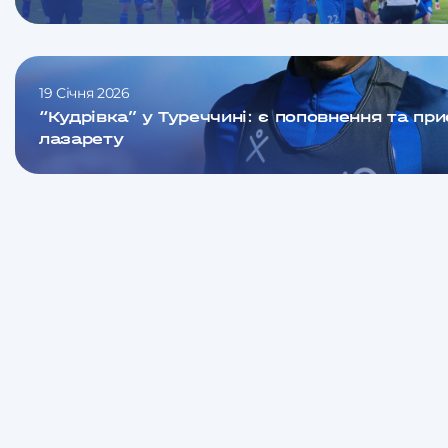
19 Січня 2026
“Кудрівка” у Туреччині: є поповнення та пр
лазарету