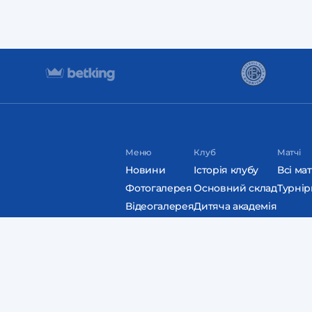
Меню
Клуб
Матчі
Новини
Історія клубу
Всі мат
Фотогалерея
Основний склад
Турнір
Відеогалерея
Дитяча академія