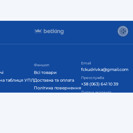
Email
Фаншоп
fckudrivka@gmail.com
чі
Всі товари
Пресслужба
на таблиця УПЛ
Доставка та оплата
+38 (063) 641 10 39
Політика повернення
Дитяча академія
Контакти
+38 (098) 850 70 70
Дизайн та розробка