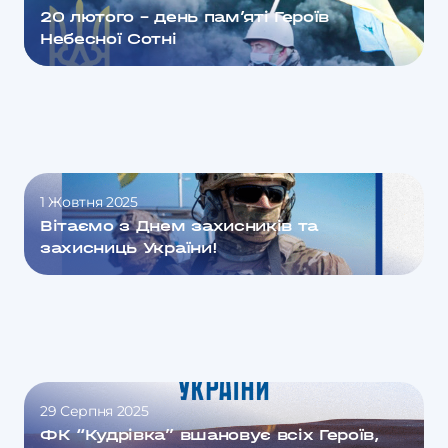
20 лютого – день пам’яті Героїв
Небесної Сотні
1 Жовтня 2025
Вітаємо з Днем захисників та
захисниць України!
29 Серпня 2025
ФК “Кудрівка” вшановує всіх Героїв,