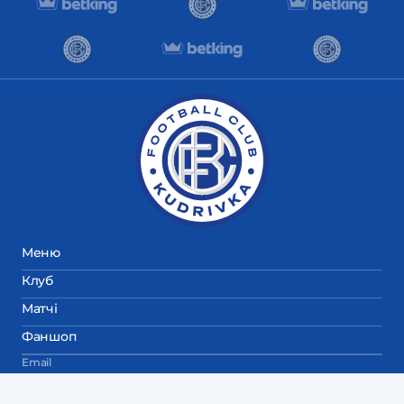
Меню
Клуб
Матчі
Фаншоп
Email
fckudrivka@gmail.com