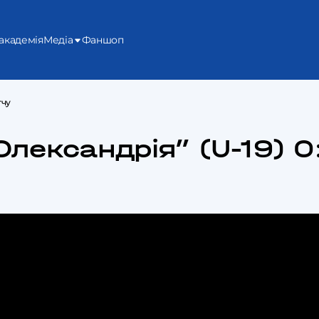
академія
Медіа
Фаншоп
тчу
“Олександрія” (U-19) 