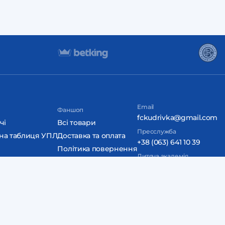
Email
Фаншоп
fckudrivka@gmail.com
чі
Всі товари
Пресслужба
на таблиця УПЛ
Доставка та оплата
+38 (063) 641 10 39
Політика повернення
Дитяча академія
Контакти
+38 (098) 850 70 70
Дизайн та розробка