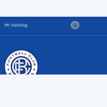
Copyright © Футбольний клуб “Кудрівка” с. Кудрівка