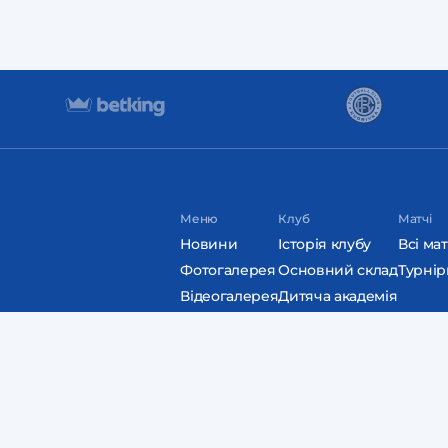
Меню
Клуб
Матчі
Новини
Історія клубу
Всі мат
Фотогалерея
Основний склад
Турнір
Відеогалерея
Дитяча академія