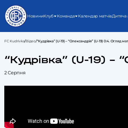
Новини
Клуб
Команда
Календар матчів
Дитяча 
FC Kudrivka
/
Відео
/
“Кудрівка” (U-19) – “Олександрія” (U-19) 0:4. Огляд ма
“Кудрівка” (U-19) – 
2 Серпня