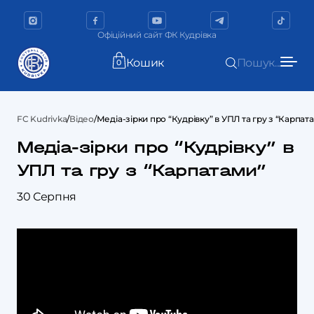
Офіційний сайт ФК Кудрівка
Кошик
Пошук...
0
FC Kudrivka
/
Відео
/
Медіа-зірки про “Кудрівку” в УПЛ та гру з “Карпат
Медіа-зірки про “Кудрівку” в
УПЛ та гру з “Карпатами”
30 Серпня