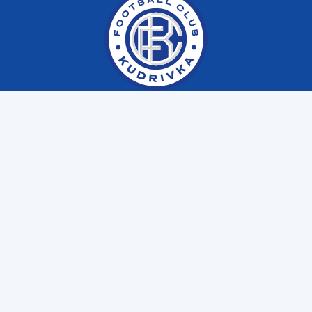
Меню
Клуб
Матчі
Фаншоп
Email
fckudrivka@gmail.com
Пресслужба
+38 (063) 641 10 39
Дитяча академія
+38 (098) 850 70 70