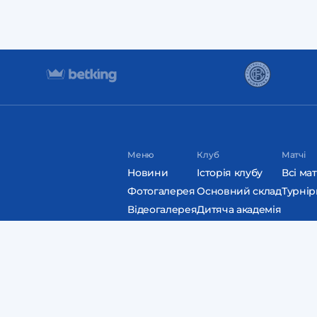
Меню
Клуб
Матчі
Новини
Історія клубу
Всі мат
Фотогалерея
Основний склад
Турнір
Відеогалерея
Дитяча академія