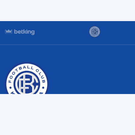
Copyright © Футбольний клуб “Кудрівка” с. Кудрівка