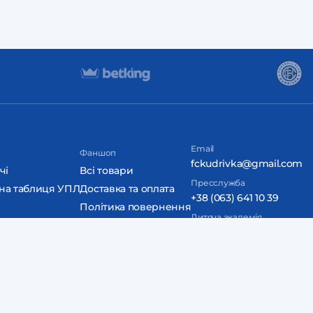
Email
Фаншоп
fckudrivka@gmail.com
чі
Всі товари
Пресслужба
на таблиця УПЛ
Доставка та оплата
+38 (063) 641 10 39
Політика повернення
Дитяча академія
Контакти
+38 (098) 850 70 70
Дизайн та розробка