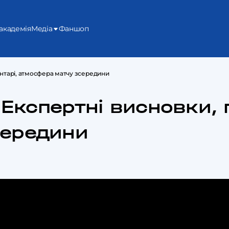
академія
Медіа
Фаншоп
ментарі, атмосфера матчу зсередини
 Експертні висновки, 
середини