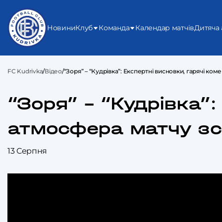
Новини
Клуб
Команда
Календар матчів
Дитяча 
FC Kudrivka
/
Відео
/
“Зоря” – “Кудрівка”: Експертні висновки, гарячі ко
“Зоря” – “Кудрівка”:
атмосфера матчу з
13 Серпня