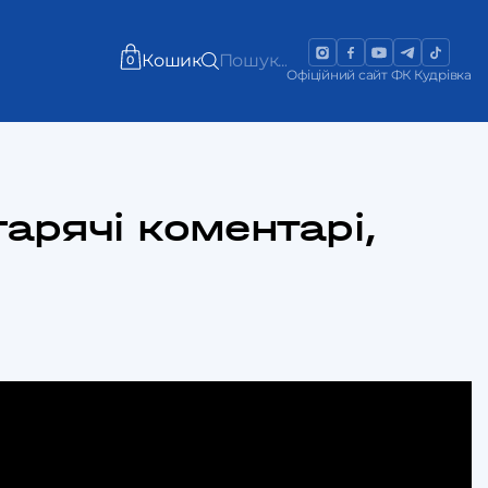
Кошик
Пошук...
0
Офіційний сайт ФК Кудрівка
гарячі коментарі,