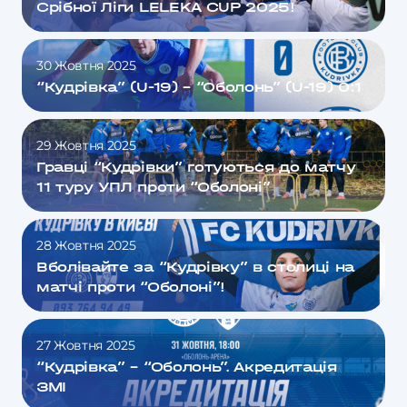
Срібної Ліги LELEKA CUP 2025!
30 Жовтня 2025
“Кудрівка” (U-19) – “Оболонь” (U-19) 0:1
29 Жовтня 2025
Гравці “Кудрівки” готуються до матчу
11 туру УПЛ проти “Оболоні”
28 Жовтня 2025
Вболівайте за “Кудрівку” в столиці на
матчі проти “Оболоні”!
27 Жовтня 2025
“Кудрівка” – “Оболонь”. Акредитація
ЗМІ