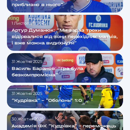
приблизно в нього”
1 Листопада 2025
Артур Думанюк: “Ми зараз трохи
відірвалися від зони перехідних матчів,
і вже можна видихнути”
31 Жовтня 2025
Василь Баранов: “Гра була
безкомпромісна”
31 Жовтня 2025
“Кудрівка” – “Оболонь” 1:0
30 Жовтня 2025
Академія ФК “Кудрівка” – переможець