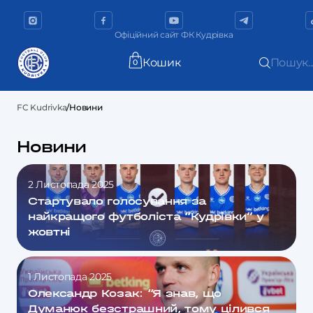
Офіційний сайт ФК Кудрівка
Кошик
Пошук..
0
FC Kudrivka
/
Новини
Новини
2 Листопада 2025
Стартувало голосування за
найкращого футболіста “Кудрівки” у
жовтні
1 Листопада 2025
Олександр Козак: “Я знав, що
Думанюк безстрашний, тому цілився